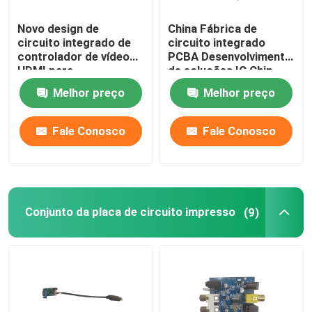
Novo design de
China Fábrica de
circuito integrado de
circuito integrado
controlador de vídeo
PCBA Desenvolvimento
HDMI para
de soluções IC Chip
componentes
Design
Melhor preço
Melhor preço
eletrônicos
Fale Conosco
Fale Conosco
Conjunto da placa de circuito impresso
(9)