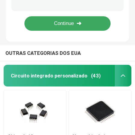
MCU Microcontrolador Chip Design Solução Desenvolvimento
Ferramentas Elétricas Desenvolvimento de Circuitos Integrados Microcontrolador Chip MCU Solução PCBA
PCB PCBA
Solução de desenvolvimento de circuitos integrados MCU personalizados para componentes eletrônicos
Desenvolvimento de microcontroladores SCM
Conjunto do PWB
OUTRAS CATEGORIAS DOS EUA
Chip de vídeo HDMI
Chip IC de áudio
Circuito integrado personalizado
(43)
Microplaqueta de IC do amplificador
Chip Periférico USB
Microplaquetas da gestão do poder