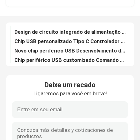
Desenvolvimento de chips de controle industrial de circuito integrado personalizado PCBA
Desenvolvimento de microcomputadores de chip único
Excursão da fábrica
Shenzhen Fornecedor Controller de Potência Capacitivo IC Desenvolvimento de Chip
Design de circuito integrado de alimentação por USB personalizado Drive de alta velocidade Desenvolvimento de chip de interface USB
Controle da qualidade
Chip USB personalizado Tipo C Controlador de USB IC Desenvolvimento de chip
Novo chip periférico USB Desenvolvimento de chip USB tipo C personalizado
Contacte-nos
Chip periférico USB customizado Comando principal USB Solução PCBA Desenvolver Fornecedor
Design de PCBA de controlador de chip de hub de USB
Circuito integrado personalizado
Chip periférico USB personalizado Chip de conversão USB Chip de controle principal IC Chip de desenvolvimento
Deixe um recado
Desenvolvimento de chips de IC de rede USB personalizados de baixo custo
Ligaremos para você em breve!
Microcontrolador Chip SCM IC Flash Memory Chip Desenvolvimento Para Ferramentas Elétricas
projeto de microplaqueta do CI
Design personalizado de microcontroladores únicos IC MCU Desenvolvimento de chips
Motor Elétrico de Alta Potência Microcontrolador Chip MCU IC Desenvolvimento OEM
Desenvolvimento de circuito integrado
32 Bit ARM Microcontrolador Chip MCU Chip para controladores de alta potência
Desenvolvimento de circuitos integrados de microcontroladores personalizados
Conjunto da placa de circuito impresso