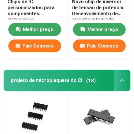
Chips de IC
Novo chip de inversor
personalizados para
de tensão de potência
componentes
Desenvolvimento de
Microplaqueta do microcontrolador
eletrônicos
circuito integrado
personalizado
Melhor preço
Melhor preço
IC de brinquedo
Fale Conosco
Fale Conosco
projeto de microplaqueta do CI
(18)